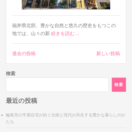
福井県北部、豊かな自然と悠久の歴史をもつこの
地では、山々の新
続きを読む…
投
過去の投稿
新しい投稿
稿
ナ
検索
ビ
ゲ
検索
ー
シ
最近の投稿
ョ
ン
輪島市の平屋住宅が紡ぐ伝統と現代が共生する豊かな暮らしのか
たち