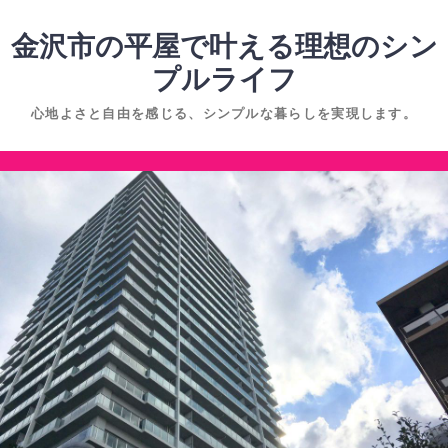
コ
ン
金沢市の平屋で叶える理想のシン
テ
プルライフ
ン
心地よさと自由を感じる、シンプルな暮らしを実現します。
ツ
へ
コ
ス
ン
キ
テ
ッ
ン
プ
ツ
へ
ス
キ
ッ
プ